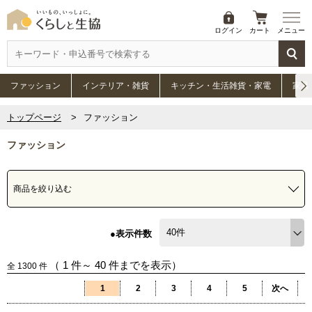
ログイン
カート
メニュー
ファッション
インテリア・雑貨
キッチン・生活雑貨・家電
家具
トップページ
ファッション
ファッション
商品を絞り込む
●表示件数
（
1
件～
40
件までを表示）
全
1300
件
1
2
3
4
5
次へ