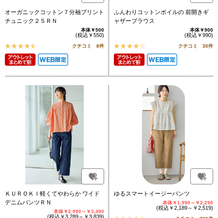
オーガニックコットン７分袖プリント
ふんわりコットンボイルの 前開きギ
チュニック２５ＲＮ
ャザーブラウス
本体￥500
本体￥900
(税込￥550)
(税込￥990)
クチコミ 8件
クチコミ 30件
ＫＵＲＯＫＩ軽くてやわらか ワイド
ゆるスマートイージーパンツ
デニムパンツＲＮ
本体￥1,990～￥2,290
(税込￥2,189～￥2,519)
本体￥2,990～￥3,490
(税込￥3,289～￥3,839)