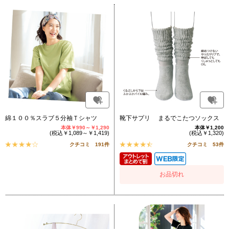
綿１００％スラブ５分袖Ｔシャツ
靴下サプリ まるでこたつソックス
本体￥990～￥1,290
本体￥1,200
(税込￥1,089～￥1,419)
(税込￥1,320)
クチコミ 191件
クチコミ 53件
お品切れ