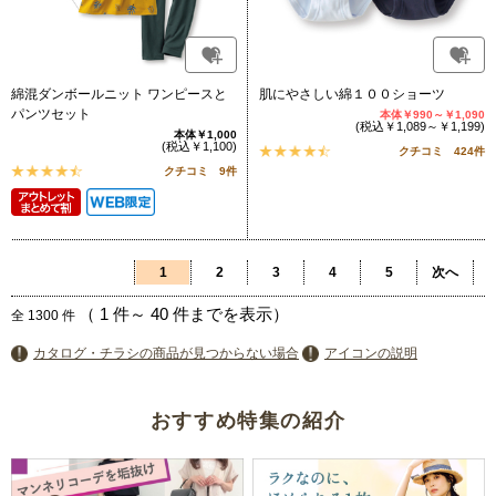
綿混ダンボールニット ワンピースと
肌にやさしい綿１００ショーツ
パンツセット
本体￥990～￥1,090
(税込￥1,089～￥1,199)
本体￥1,000
(税込￥1,100)
クチコミ 424件
クチコミ 9件
1
2
3
4
5
次へ
（
1
件～
40
件までを表示）
全
1300
件
カタログ・チラシの商品が見つからない場合
アイコンの説明
おすすめ特集の紹介