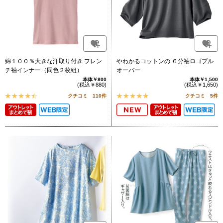
綿１００％大きな汗取り付き フレン
やわかるコットンの ６分袖ロゴプル
チ袖インナー（同色２枚組）
オーバー
本体￥800
本体￥1,500
(税込￥880)
(税込￥1,650)
クチコミ 110件
クチコミ 5件