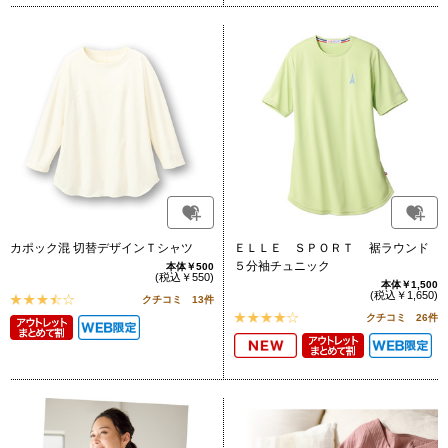
カポック混 切替デザインＴシャツ
ＥＬＬＥ ＳＰＯＲＴ 裾ラウンド
５分袖チュニック
本体￥500
(税込￥550)
本体￥1,500
(税込￥1,650)
クチコミ 13件
クチコミ 26件