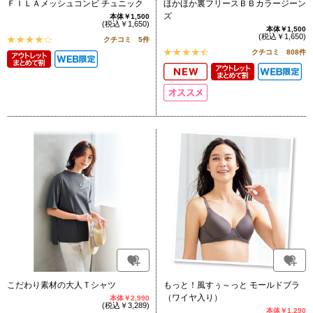
ＦＩＬＡメッシュコンビ チュニック
ほかほか裏フリースＢＢカラージーン
ズ
本体￥1,500
(税込￥1,650)
本体￥1,500
(税込￥1,650)
クチコミ 5件
クチコミ 808件
こだわり素材の大人Ｔシャツ
もっと！風すぅ～っと モールドブラ
（ワイヤ入り）
本体￥2,990
(税込￥3,289)
本体￥1,290