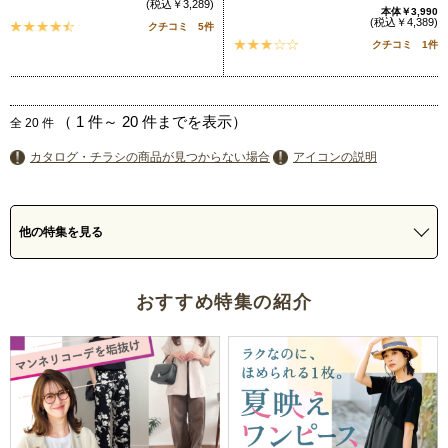
(税込￥3,289)
本体￥3,990
(税込￥4,389)
クチコミ 5件
クチコミ 1件
（
1
件～
20
件までを表示）
全
20
件
カタログ・チラシの商品が見つからない場合
アイコンの説明
他の特集を見る
おすすめ特集の紹介