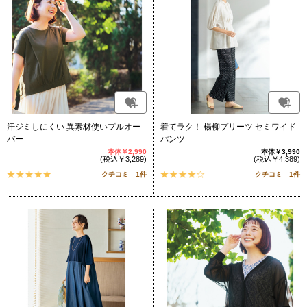
汗ジミしにくい 異素材使いプルオー
着てラク！ 楊柳プリーツ セミワイド
バー
パンツ
本体￥2,990
本体￥3,990
(税込￥3,289)
(税込￥4,389)
クチコミ 1件
クチコミ 1件