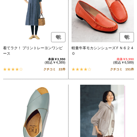
着てラク！ プリントレーヨンワンピ
軽量牛革モカシンシューズＦＮ６２４
ース
０
本体￥3,990
本体￥5,990
(税込￥4,389)
(税込￥6,589)
クチコミ 22件
クチコミ 151件