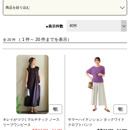
商品を絞り込む
●表示件数
（
1
件～
20
件までを表示）
全
20
件
キレイがつづくマルチテック ノース
サマーハイテンション タックワイド
リーブワンピース
クロプトパンツ