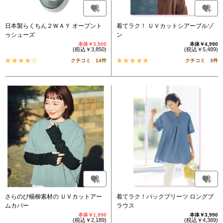
日本製らくちん２ＷＡＹ オープント
着てラク！ ＵＶカットシアーブルゾ
ゥシューズ
ン
本体￥3,500
本体￥4,990
(税込￥3,850)
(税込￥5,489)
クチコミ 14件
クチコミ 3件
さらのび楊柳素材の ＵＶカットアー
着てラク！バックプリーツ ロングブ
ムカバー
ラウス
本体￥1,990
本体￥3,990
(税込￥2,189)
(税込￥4,389)