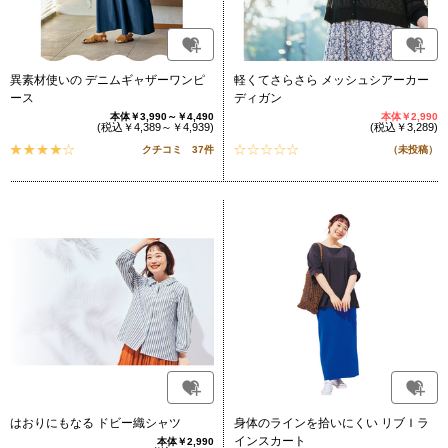
異素材使いの デニムギャザーワンピ
軽くてさらさら メッシュシアーカー
ース
ディガン
本体￥3,990～￥4,490
本体￥2,990
(税込￥4,389～￥4,939)
(税込￥3,289)
クチコミ 37件
（未投稿）
はおりにもなる ドビー織シャツ
身体のラインを拾いにくい リブＩラ
インスカート
本体￥2,990