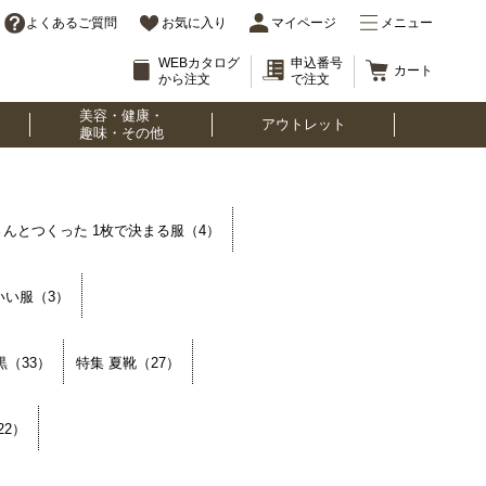
よくあるご質問
お気に入り
マイページ
メニュー
WEBカタログ
申込番号
カート
から注文
で注文
美容・健康・
アウトレット
趣味・その他
さんとつくった 1枚で決まる服（4）
いい服（3）
黒（33）
特集 夏靴（27）
22）