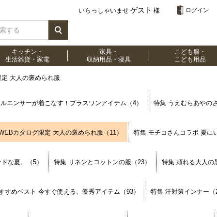
ゲスト
いらっしゃいませ
様
ログイン
キッチン・
家具・
こども服・
生活雑貨・家電
収納用品・寝具
こども用品
限定 大人の褒められ服
フルエンサーが着こなす！プラスワンアイテム（4）
特集 うえむらあやの
 WEBカタログ限定 大人の褒められ服（11）
特集 モチコさんコラボ 夏に
モードな夏。（5）
特集 リネンとコットンの服（23）
特集 頼れる大人の
おすすめベスト 今すぐ使える、優秀アイテム（93）
特集 汗対策インナー（