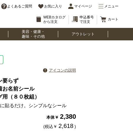
よくあるご質問
お気に入り
マイページ
メニュー
WEBカタログ
申込番号
カート
から注文
で注文
美容・健康・
アウトレット
趣味・その他
アイコンの説明
ン要らず
着お名前シール
グ用（８０枚組）
に貼るだけ。シンプルなシール
2,380
本体￥
2,618
(税込￥
)