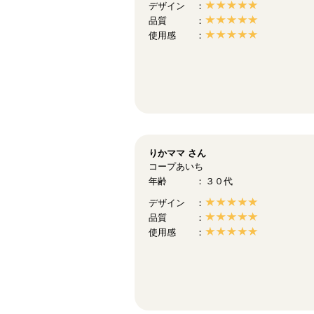
デザイン
品質
使用感
りかママ
さん
コープあいち
年齢
３０代
デザイン
品質
使用感