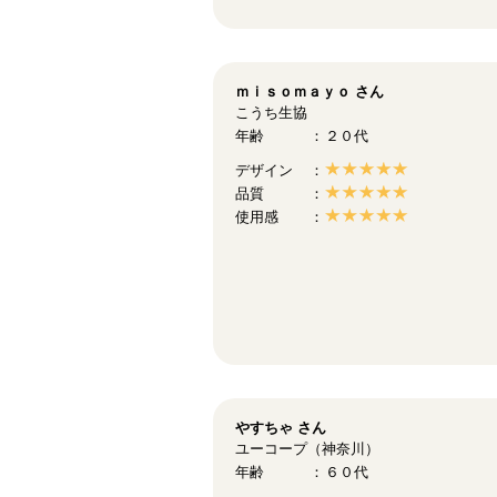
ｍｉｓｏｍａｙｏ
さん
こうち生協
年齢
２０代
デザイン
品質
使用感
やすちゃ
さん
ユーコープ（神奈川）
年齢
６０代