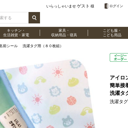
ゲスト
いらっしゃいませ
様
ログイン
キッチン・
家具・
こども服・
生活雑貨・家電
収納用品・寝具
こども用品
お名前シール 洗濯タグ用（８０枚組）
アイロ
簡単接
洗濯タ
洗濯タグ