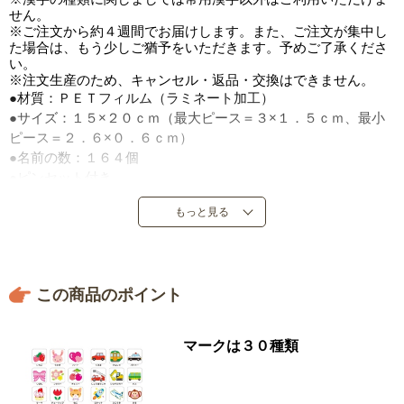
せん。
※ご注文から約４週間でお届けします。また、ご注文が集中し
た場合は、もう少しご猶予をいただきます。予めご了承くださ
い。
※注文生産のため、キャンセル・返品・交換はできません。
●材質：ＰＥＴフィルム（ラミネート加工）
●サイズ：１５×２０ｃｍ（最大ピース＝３×１．５ｃｍ、最小
ピース＝２．６×０．６ｃｍ）
●名前の数：１６４個
●ピンセット付き
●日本製
もっと見る
※ひらがな・カタカナ・漢字で１０文字まで。商品の性質上、
出来上がりの文字間違い以外の返品はできません。
この商品のポイント
マークは３０種類