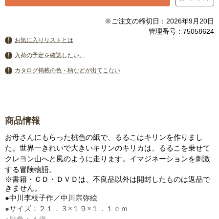
※ご注文の締切日：2026年9月20日
管理番号：75058624
お気に入りリストとは
入荷の予定を確認したい。
カタログ掲載の色・柄などが出てこない
商品情報
お母さんにもらった桃色の紙で、るるこはキリンを作りまし
た。世界一きれいで大きいキリンのキリカは、るるこを乗せて
クレヨン山へと風のように走ります。イマジネーションを刺激
する冒険物語。
※書籍・ＣＤ・ＤＶＤは、不良品以外は開封したものは返品で
きません。
●中川李枝子作／中川宗弥絵
●サイズ：２１．３×１９×１．１ｃｍ