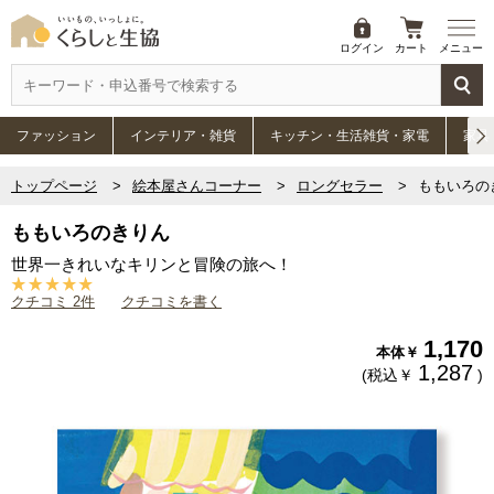
ログイン
カート
メニュー
ファッション
インテリア・雑貨
キッチン・生活雑貨・家電
家具
トップページ
絵本屋さんコーナー
ロングセラー
ももいろの
ももいろのきりん
世界一きれいなキリンと冒険の旅へ！
クチコミ 2件
クチコミを書く
1,170
本体￥
1,287
(税込￥
)