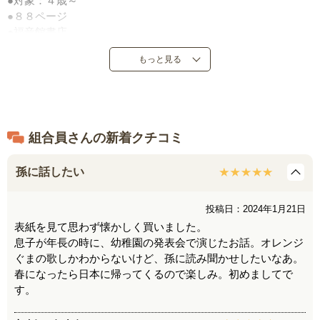
●対象：４歳～
●８８ページ
●福音館書店
●定価：１，４３０円（税込）
もっと見る
●１９６５年７月発売
●日本製
組合員さんの新着クチコミ
孫に話したい
投稿日：2024年1月21日
表紙を見て思わず懐かしく買いました。
息子が年長の時に、幼稚園の発表会で演じたお話。オレンジ
ぐまの歌しかわからないけど、孫に読み聞かせしたいなあ。
春になったら日本に帰ってくるので楽しみ。初めましてで
す。