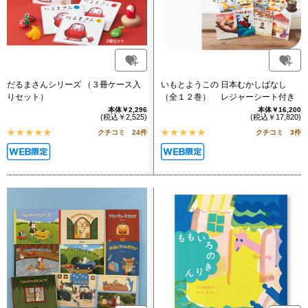
だるまさんシリーズ （３冊ケース入
いもとようこの 日本むかしばなし
りセット）
（全１２巻） レジャーシート付き
本体￥2,296
本体￥16,200
(税込￥2,525)
(税込￥17,820)
クチコミ 24件
クチコミ 3件