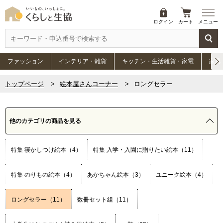
ログイン
カート
メニュー
ファッション
インテリア・雑貨
キッチン・生活雑貨・家電
家具
トップページ
絵本屋さんコーナー
ロングセラー
他のカテゴリの商品を見る
特集 寝かしつけ絵本（4）
特集 入学・入園に贈りたい絵本（11）
特集 のりもの絵本（4）
あかちゃん絵本（3）
ユニーク絵本（4）
ロングセラー（11）
数冊セット組（11）