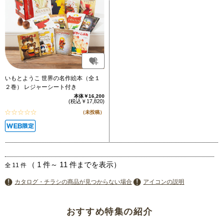
いもとようこ 世界の名作絵本（全１
２巻） レジャーシート付き
本体￥16,200
(税込￥17,820)
（未投稿）
（
1
件～
11
件までを表示）
全
11
件
カタログ・チラシの商品が見つからない場合
アイコンの説明
おすすめ特集の紹介