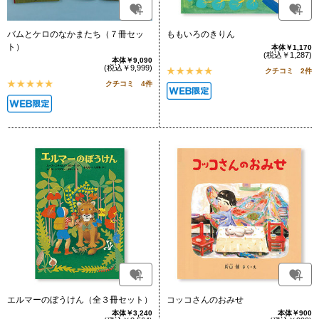
バムとケロのなかまたち（７冊セッ
ももいろのきりん
ト）
本体￥1,170
(税込￥1,287)
本体￥9,090
(税込￥9,999)
クチコミ 2件
クチコミ 4件
エルマーのぼうけん（全３冊セット）
コッコさんのおみせ
本体￥3,240
本体￥900