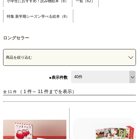
小学生におすすめ！読み物絵本（8）
一覧（62）
特集 新学期シーズン学べる絵本（8）
ロングセラー
商品を絞り込む
●表示件数
（
1
件～
11
件までを表示）
全
11
件