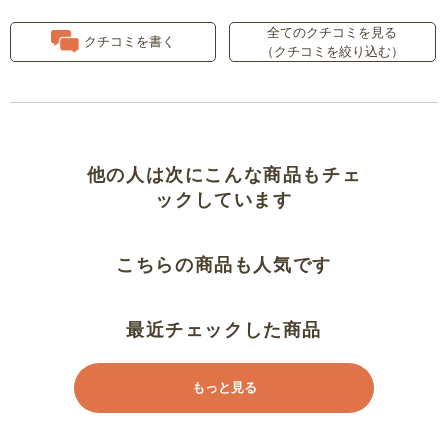
全てのクチコミを見る
色は好みなんだけど
クチコミを書く
（クチコミを絞り込む）
持ち運びに便利
ノーフリーブに
他の人は次にこんな商品もチェ
着やすいです
ックしています
素敵ですが普段のサイズより大き
こちらの商品も人気です
めが良さそうです
口コミを参考にＳサイズにしまし
最近チェックした商品
た
もっと見る
夏の一枚に