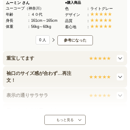
ムーミン
さん
●購入商品
ユーコープ（神奈川）
色
ライトグレー
年齢
４０代
デザイン
身長
161cm～165cm
品質
体重
56kg～60kg
着心地
0
人
参考になった
重宝してます
袖口のサイズ感が合わず…再注
文！
表示の通りサラサラ
思っていたより薄いです
もっと見る
冷房対策に