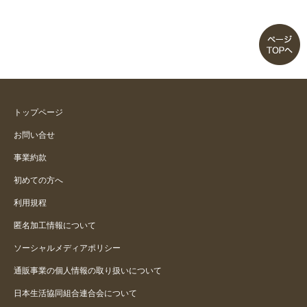
サイズ大きめ
重宝してます
薄くて軽い
着心地も見た目も◎です
トップページ
お問い合せ
買って良かった
事業約款
サイズは大きめです。
初めての方へ
利用規程
軽くてとてもよいです
匿名加工情報について
ソーシャルメディアポリシー
通販事業の個人情報の取り扱いについて
日本生活協同組合連合会について