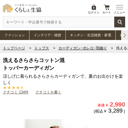
ログイン
カート
メニュー
ファッション
インテリア・雑貨
キッチン・生活雑貨・家電
家具
トップページ
トップス
カーディガン･ボレロ･羽織り
洗える
洗えるさらさらコットン混
トッパーカーディガン
涼しげに着られるさらさらカーディガンで、夏のお出かけを楽
しく
クチコミ 134件
クチコミを書く
2,990
本体￥
3,289
(税込￥
)