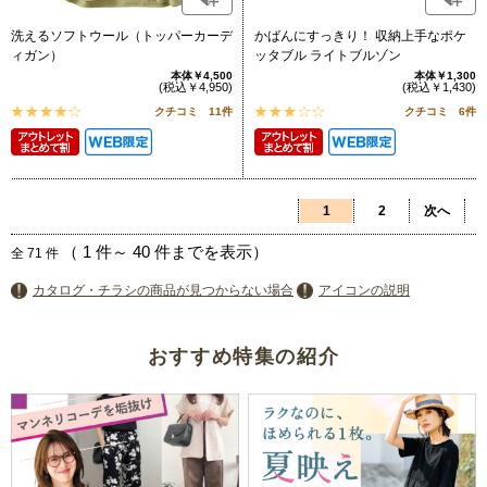
洗えるソフトウール（トッパーカーデ
かばんにすっきり！ 収納上手なポケ
ィガン）
ッタブル ライトブルゾン
本体￥4,500
本体￥1,300
(税込￥4,950)
(税込￥1,430)
クチコミ 11件
クチコミ 6件
1
2
次へ
（
1
件～
40
件までを表示）
全
71
件
カタログ・チラシの商品が見つからない場合
アイコンの説明
おすすめ特集の紹介