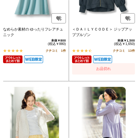
なめらか素材の ゆったりフレアチュ
＜ＤＡＩＬＹＣＯＤＥ＞ ジップアッ
ニック
プブルゾン
本体￥800
本体￥1,500
(税込￥880)
(税込￥1,650)
クチコミ 1件
クチコミ 13件
お品切れ