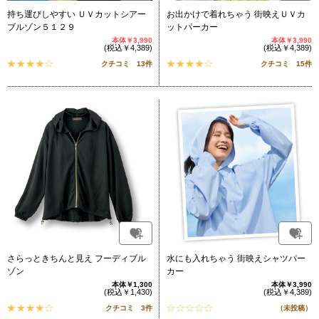
持ち運びしやすい ＵＶカットシアー
お出かけで着れちゃう 街映えＵＶカ
ブルゾン５１２９
ットパーカー
本体￥3,990
本体￥3,990
(税込￥4,389)
(税込￥4,389)
クチコミ 13件
クチコミ 15件
さらっときちんと見え フーディブル
水にも入れちゃう 街映えシャツパー
ゾン
カー
本体￥1,300
本体￥3,990
(税込￥1,430)
(税込￥4,389)
クチコミ 3件
（未投稿）