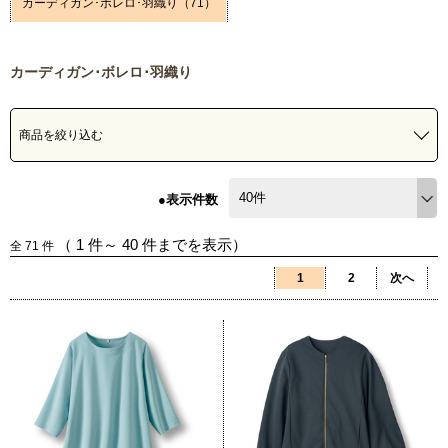
カーディガン･ボレロ･羽織り（71）
カーディガン･ボレロ･羽織り
商品を絞り込む
●表示件数
（
1
件～
40
件までを表示）
全
71
件
1
2
次へ