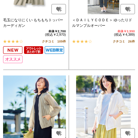
毛玉になりにくい もちもちトッパー
＜ＤＡＩＬＹＣＯＤＥ＞ ゆったりド
カーディガン
ルマンプルオーバー
本体￥2,700
本体￥3,990
(税込￥2,970)
(税込￥4,389)
クチコミ 109件
クチコミ 26件