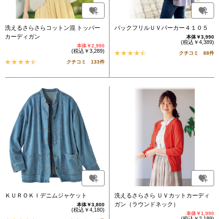
洗えるさらさらコットン混 トッパー
バックフリルＵＶパーカー４１０５
カーディガン
本体￥3,990
(税込￥4,389)
本体￥2,990
(税込￥3,289)
クチコミ 88件
クチコミ 133件
ＫＵＲＯＫＩデニムジャケット
洗えるさらさら ＵＶカットカーディ
ガン（ラウンドネック）
本体￥3,800
(税込￥4,180)
本体￥1,990
(税込￥2,189)