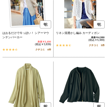
はおるだけで今っぽい！ シアーマウ
リネン混透かし編み カーディガン
ンテンパーカー
本体￥4,990
(税込￥5,489)
本体￥3,490
(税込￥3,839)
クチコミ 3件
クチコミ 4件