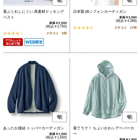
着ぶくれしにくい 異素材ドッキング
日本製 綿シフォンカーディガン
ベスト
本体￥3,990
(税込￥4,389)
本体￥2,500
(税込￥2,750)
クチコミ 17件
クチコミ 9件
あったか接結 トッパーカーディガン
着てラク！ ちょいかわシアーパーカ
ー
本体￥1,500
(税込￥1,650)
本体￥1,800