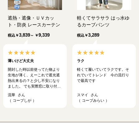
遮熱・遮像・ＵＶカッ
軽くてサラサラ はっ水ゆ
ト・防炎 レースカーテン
るカーブパンツ
3,839
9,339
3,289
税込
￥
～ ￥
税込
￥
薄いけど大丈夫
ラク
開封した時以前使ってた物より
軽くて履いていてラクです。そ
生地が薄く、えーこれで遮光遮
れでいてトレンド 今の流行り
熱出来るの？と少し不安になり
で最高です
ました。 でも実際窓に取り付け
るとアラ不思議遮光遮熱バッチ
流華
スマイ
リ エアコン温度２８度でも過ご
コープしが
コープみらい
せてます。