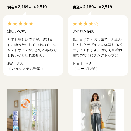
2,189
2,519
2,189
2,519
税込
￥
～ ￥
税込
￥
～ ￥
涼しいです。
アイロン必須
とても涼しいですが、透けま
見た目すごく涼し気で、ふんわ
す。ゆったりしているので、ジ
りとしたデザインは体型もカバ
ャストサイズか、少し小さめで
ーしてくれます。 かなりの透け
も良いかもしれません。
感なので下にタンクトップは必
要です。 アイロン掛けも要りま
あき
ｋａｉ
す。 これだけのためのアイロン
パルシステム千葉
コープしが
なら面倒だと思いますが他にも
アイロン掛けするものがあれば
苦になりません。 昨年買って気
に入り、かなりの頻度で着用し
ました。