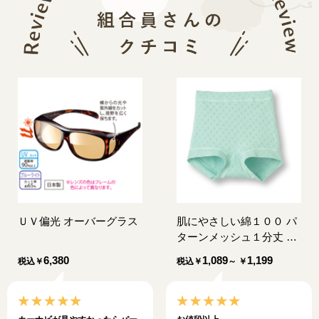
ＵＶ偏光 オーバーグラス
肌にやさしい綿１００ パ
ターンメッシュ１分丈 シ
ョーツ（同色２枚組）
6,380
1,089
1,199
税込
￥
税込
￥
～ ￥