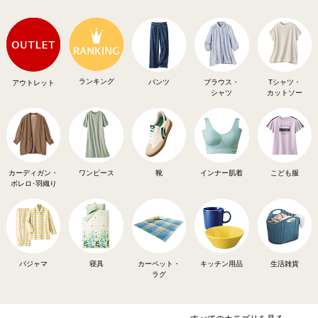
ランキング
パンツ
ブラウス・
Tシャツ・
アウトレット
シャツ
カットソー
カーディガン・
ワンピース
靴
インナー肌着
こども服
ボレロ･羽織り
パジャマ
寝具
カーペット・
キッチン用品
生活雑貨
ラグ