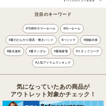
すべてのカテゴリを見る
注目のキーワード
#75周年サマーセール
#均一セール
#夏のひんやり寝具・敷きパッド
#パジャマ
#接触冷感
#吸水速乾
#夏サンダル
#夏物家電
#スタッフコーデ
#人気アイテムランキング
気になっていたあの商品が
アウトレット対象かチェック！