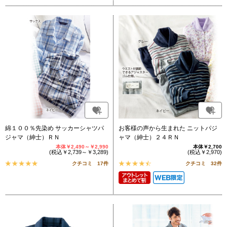
綿１００％先染め サッカーシャツパ
お客様の声から生まれた ニットパジ
ジャマ（紳士）ＲＮ
ャマ（紳士）２４ＲＮ
本体￥2,490～￥2,990
本体￥2,700
(税込￥2,739～￥3,289)
(税込￥2,970)
クチコミ 17件
クチコミ 32件