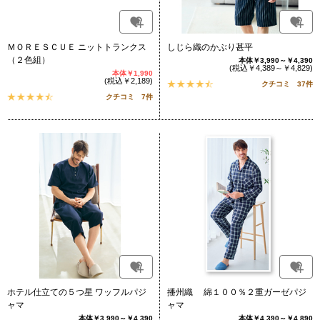
ＭＯＲＥＳＣＵＥ ニットトランクス
しじら織のかぶり甚平
（２色組）
本体￥3,990～￥4,390
(税込￥4,389～￥4,829)
本体￥1,990
(税込￥2,189)
クチコミ 37件
クチコミ 7件
ホテル仕立ての５つ星 ワッフルパジ
播州織 綿１００％２重ガーゼパジ
ャマ
ャマ
本体￥3,990～￥4,390
本体￥4,390～￥4,890