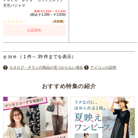
ＰＯＬＯ ＢＣＳ コットンスラブ
天竺パジャマ
本体￥2,990～￥3,490
(税込￥3,289～￥3,839)
（未投稿）
お品切れ
（
1
件～
39
件までを表示）
全
39
件
カタログ・チラシの商品が見つからない場合
アイコンの説明
おすすめ特集の紹介