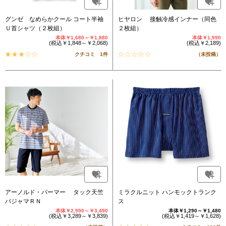
グンゼ なめらかクール コート半袖
ヒヤロン 接触冷感インナー（同色
Ｕ首シャツ（２枚組）
２枚組）
本体￥1,680～￥1,880
本体￥1,990
(税込￥1,848～￥2,068)
(税込￥2,189)
クチコミ 1件
（未投稿）
アーノルド・パーマー タック天竺
ミラクルニット ハンモックトランク
パジャマＲＮ
ス
本体￥2,990～￥3,490
本体￥1,290～￥1,480
(税込￥3,289～￥3,839)
(税込￥1,419～￥1,628)