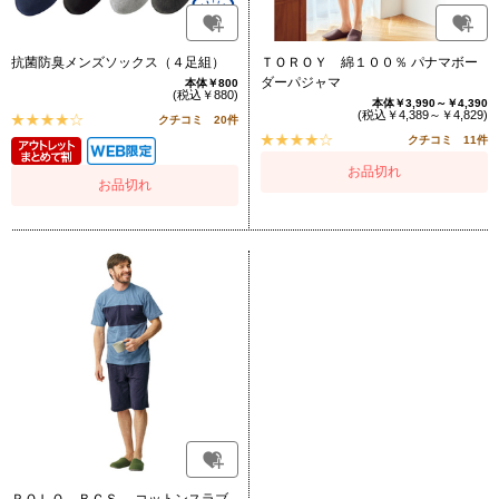
抗菌防臭メンズソックス（４足組）
ＴＯＲＯＹ 綿１００％ パナマボー
ダーパジャマ
本体￥800
(税込￥880)
本体￥3,990～￥4,390
(税込￥4,389～￥4,829)
クチコミ 20件
クチコミ 11件
お品切れ
お品切れ