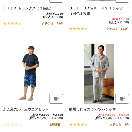
ＦＩＬＡ トランクス（２色組）
Ｇ．Ｔ．ＨＡＷＫＩＮＳ Ｔシャツ
（同色３枚組）
本体￥1,290
(税込￥1,419)
本体￥1,900
(税込￥2,090)
クチコミ 49件
クチコミ 141件
永楽屋のルームウエアセット
播州しじらの シャツパジャマ
本体￥2,990～￥3,490
本体￥3,990～￥4,390
(税込￥3,289～￥3,839)
(税込￥4,389～￥4,829)
（未投稿）
クチコミ 8件