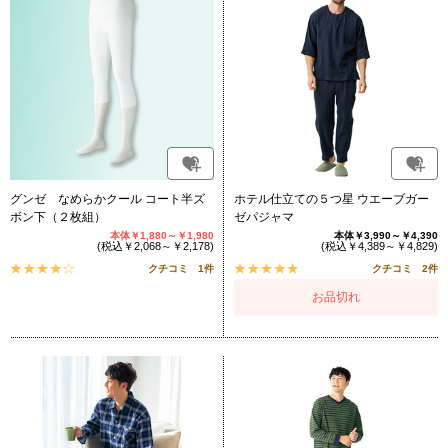
グンゼ なめらかクール コート半ズ
ホテル仕立ての５つ星 ウエーブガー
ボン下（２枚組）
ゼパジャマ
本体￥1,880～￥1,980
本体￥3,990～￥4,390
(税込￥2,068～￥2,178)
(税込￥4,389～￥4,829)
クチコミ 1件
クチコミ 2件
お品切れ