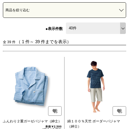
商品を絞り込む
●表示件数
（
1
件～
39
件までを表示）
全
39
件
ふんわり２重ガーゼパジャマ（紳士）
綿１００％天竺 ボーダーパジャマ
（紳士）
本体￥2,500