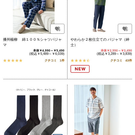
播州楊柳 綿１００％シャツパジャ
やわらか２枚仕立ての パジャマ（紳
マ
士）
本体￥4,990～￥5,490
本体￥2,990～￥3,490
(税込￥5,489～￥6,039)
(税込￥3,289～￥3,839)
クチコミ 1件
クチコミ 43件