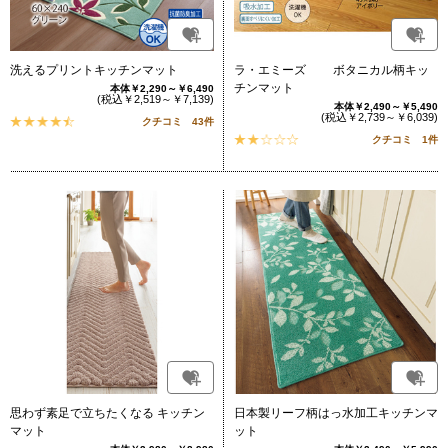
洗えるプリントキッチンマット
ラ・エミーズ ボタニカル柄キッ
チンマット
本体￥2,290～￥6,490
(税込￥2,519～￥7,139)
本体￥2,490～￥5,490
(税込￥2,739～￥6,039)
クチコミ 43件
クチコミ 1件
思わず素足で立ちたくなる キッチン
日本製リーフ柄はっ水加工キッチンマ
マット
ット