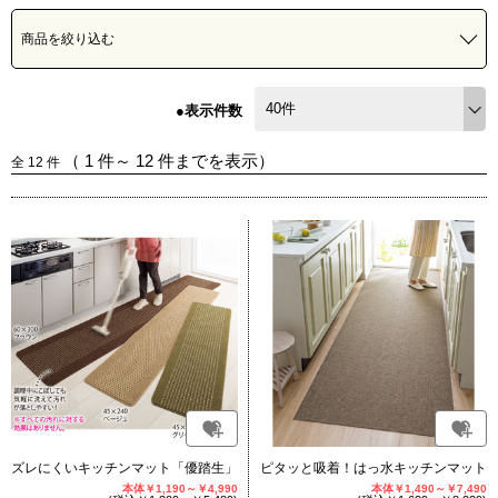
商品を絞り込む
●表示件数
（
1
件～
12
件までを表示）
全
12
件
ズレにくいキッチンマット「優踏生」
ピタッと吸着！はっ水キッチンマット
本体￥1,190～￥4,990
本体￥1,490～￥7,490