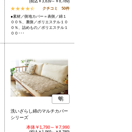
(税込￥3,839～￥8,789)
クチコミ 50件
●素材／側地カバー＝表側／綿１
００％、裏側／ポリエステル１０
０％、詰めもの／ポリエステル１
００･･･
洗いざらし綿のマルチカバー
シリーズ
本体￥1,790～￥7,990
(税込￥1,969～￥8,789)