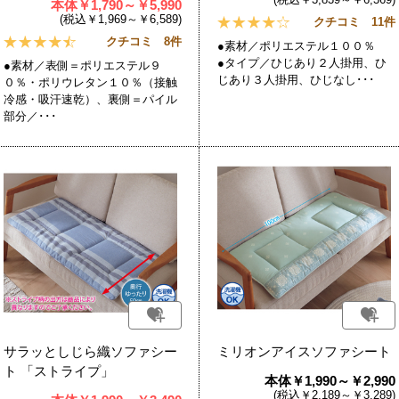
本体￥1,790～￥5,990
(税込￥1,969～￥6,589)
クチコミ 11件
クチコミ 8件
●素材／ポリエステル１００％
●タイプ／ひじあり２人掛用、ひ
●素材／表側＝ポリエステル９
じあり３人掛用、ひじなし･･･
０％・ポリウレタン１０％（接触
冷感・吸汗速乾）、裏側＝パイル
部分／･･･
サラッとしじら織ソファシー
ミリオンアイスソファシート
ト 「ストライプ」
本体￥1,990～￥2,990
(税込￥2,189～￥3,289)