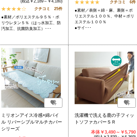
(税込￥2,189～￥4,180)
クチコミ 6件
クチコミ 25件
●素材／表側＝綿・麻、裏側＝ポ
リエステル１００％、中材＝ポリ
●素材／ポリエステル９５％・ポ
エステル１００％
リウレタン５％（はっ水加工、防
●サイ･･･
汚加工、抗菌防臭加工）･･･
ミリオンアイス冷感×綿パイ
洗濯機で洗える鹿の子フィッ
ル リバーシブルマルチカバー
トソファカバーＳＲ
シリーズ
本体￥3,490～￥5,790
(税込￥3,839～￥6,369)