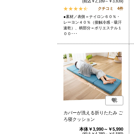
(税込￥2,189～￥3,839)
クチコミ 4件
●素材／表側＝ナイロン６０％・
レーヨン４０％（接触冷感・吸汗
速乾）、柄部分＝ポリエステル１
００･･･
カバーが洗える折りたたみ ご
ろ寝クッション
本体￥3,990～￥5,990
(税込￥4,389～￥6,589)