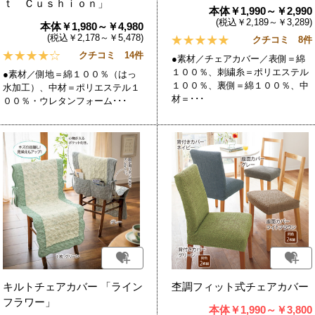
ｔ Ｃｕｓｈｉｏｎ」
本体￥1,990～￥2,990
(税込￥2,189～￥3,289)
本体￥1,980～￥4,980
(税込￥2,178～￥5,478)
クチコミ 8件
クチコミ 14件
●素材／チェアカバー／表側＝綿
１００％、刺繍糸＝ポリエステル
●素材／側地＝綿１００％（はっ
１００％、裏側＝綿１００％、中
水加工）、中材＝ポリエステル１
材＝･･･
００％・ウレタンフォーム･･･
キルトチェアカバー 「ライン
杢調フィット式チェアカバー
フラワー」
本体￥1,990～￥3,800