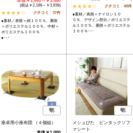
本体￥1,990～￥3,490
(税込￥2,189～￥3,839)
クチコミ 40件
クチコミ 37件
●素材／表側＝ナイロン１０
０％、デザイン部分／ポリエステ
●素材／表側＝綿１００％、裏側
ル１００％、裏側＝ポリエステル
＝ポリエステル１００％、中材＝
１００％･･･
ポリエステル１００％
●･･･
座卓用小座布団 （４個組）
メシュぴた ピンタックソフ
ァシート
本体￥1,000