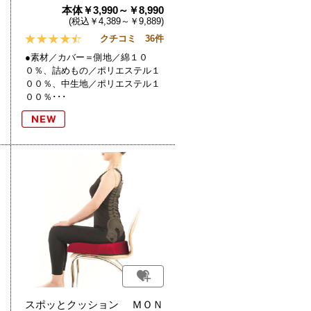
本体￥3,990～￥8,990
(税込￥4,389～￥9,889)
クチコミ 36件
●素材／カバー＝側地／綿１０
０％、詰めもの／ポリエステル１
００％、中生地／ポリエステル１
００％･･･
スポッとクッション ＭＯＮ