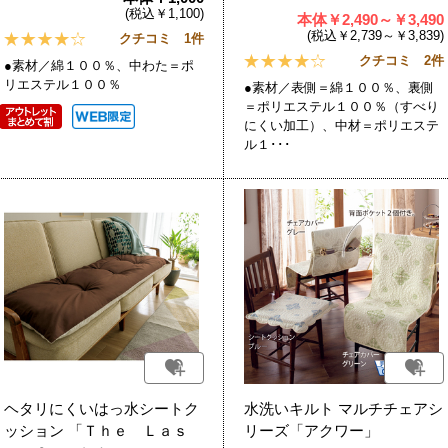
(税込￥1,100)
本体￥2,490～￥3,490
(税込￥2,739～￥3,839)
クチコミ 1件
クチコミ 2件
●素材／綿１００％、中わた＝ポ
リエステル１００％
●素材／表側＝綿１００％、裏側
＝ポリエステル１００％（すべり
にくい加工）、中材＝ポリエステ
ル１･･･
ヘタリにくいはっ水シートク
水洗いキルト マルチチェアシ
ッション 「Ｔｈｅ Ｌａｓ
リーズ「アクワー」