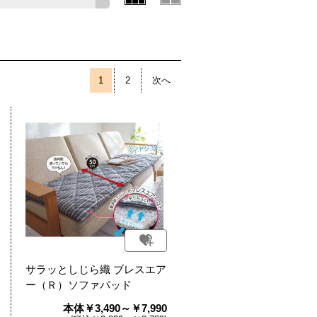
1
2
次へ
サラッとしじら織 ブレスエア
ー（Ｒ）ソファパッド
本体￥3,490～￥7,990