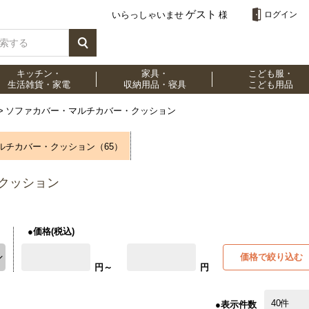
ゲスト
いらっしゃいませ
様
ログイン
キッチン・
家具・
こども服・
生活雑貨・家電
収納用品・寝具
こども用品
ソファカバー・マルチカバー・クッション
ルチカバー・クッション（65）
クッション
●価格(税込)
価格で絞り込む
円～
円
●表示件数