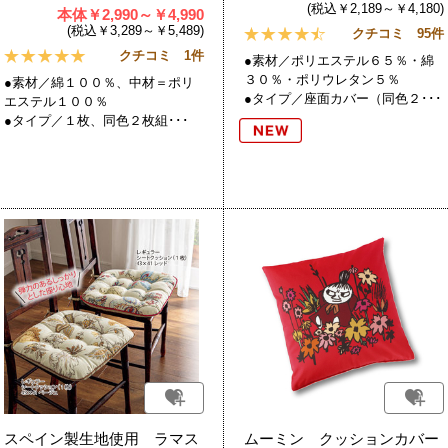
(税込￥2,189～￥4,180)
本体￥2,990～￥4,990
(税込￥3,289～￥5,489)
クチコミ 95件
クチコミ 1件
●素材／ポリエステル６５％・綿
３０％・ポリウレタン５％
●素材／綿１００％、中材＝ポリ
●タイプ／座面カバー（同色２･･･
エステル１００％
●タイプ／１枚、同色２枚組･･･
スペイン製生地使用 ラマス
ムーミン クッションカバー