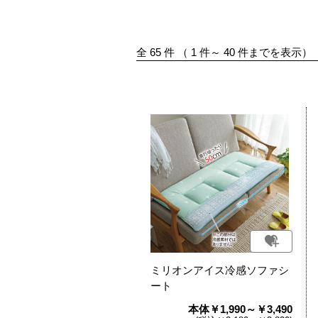
全
65
件
（
1
件～
40
件までを表示）
ミリオンアイス冷感ソファシ
ート
本体￥1,990～￥3,490