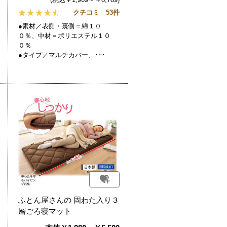
クチコミ 53件
●素材／表側・裏側＝綿１０
０％、中材＝ポリエステル１０
０％
●タイプ／マルチカバー、･･･
ふとん屋さんの 固わた入り３
層ごろ寝マット