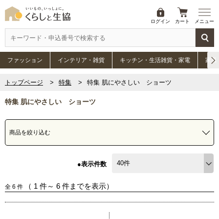
ログイン
カート
メニュー
ファッション
インテリア・雑貨
キッチン・生活雑貨・家電
家具
トップページ
特集
特集 肌にやさしい ショーツ
特集 肌にやさしい ショーツ
商品を絞り込む
●表示件数
（
1
件～
6
件までを表示）
全
6
件