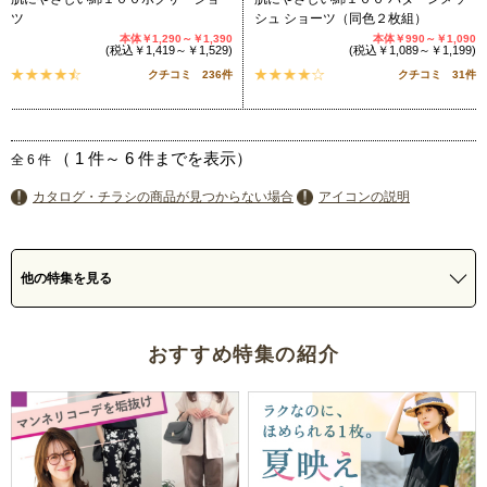
ツ
シュ ショーツ（同色２枚組）
本体￥1,290～￥1,390
本体￥990～￥1,090
(税込￥1,419～￥1,529)
(税込￥1,089～￥1,199)
クチコミ 236件
クチコミ 31件
（
1
件～
6
件までを表示）
全
6
件
カタログ・チラシの商品が見つからない場合
アイコンの説明
他の特集を見る
おすすめ特集の紹介