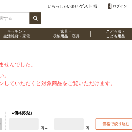
ゲスト
いらっしゃいませ
様
ログイン
キッチン・
家具・
こども服・
生活雑貨・家電
収納用品・寝具
こども用品
ませんでした。
い。
ンしていただくと対象商品をご覧いただけます。
●価格(税込)
価格で絞り込む
円～
円