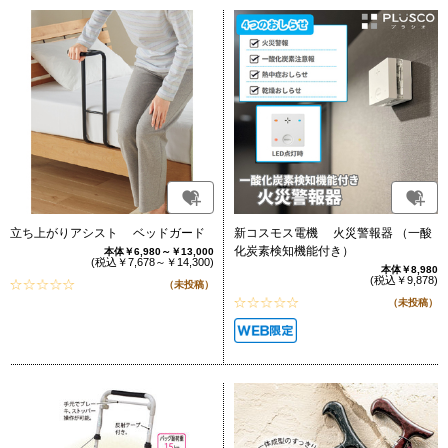
立ち上がりアシスト ベッドガード
新コスモス電機 火災警報器 （一酸
化炭素検知機能付き）
本体￥6,980～￥13,000
(税込￥7,678～￥14,300)
本体￥8,980
(税込￥9,878)
（未投稿）
（未投稿）