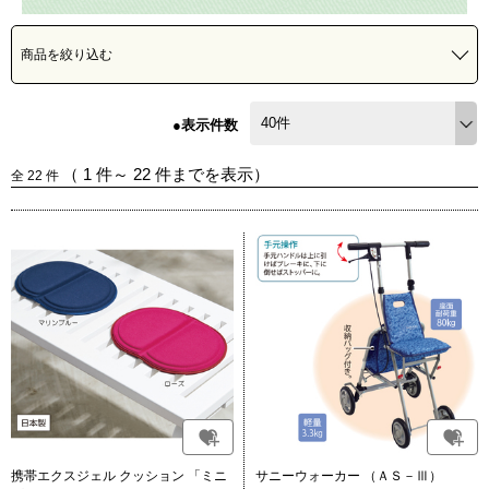
商品を絞り込む
●表示件数
（
1
件～
22
件までを表示）
全
22
件
携帯エクスジェル クッション 「ミニ
サニーウォーカー （ＡＳ－Ⅲ）