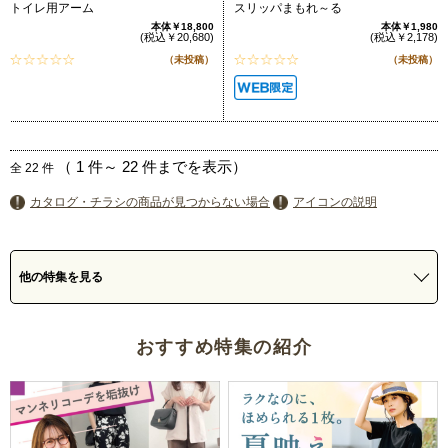
トイレ用アーム
スリッパまもれ～る
本体￥18,800
本体￥1,980
(税込￥20,680)
(税込￥2,178)
（未投稿）
（未投稿）
（
1
件～
22
件までを表示）
全
22
件
カタログ・チラシの商品が見つからない場合
アイコンの説明
他の特集を見る
おすすめ特集の紹介