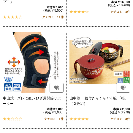
プニ」
本体￥16,800
(税込￥18,480)
本体￥5,000
(税込￥5,500)
クチコミ 4件
クチコミ 11件
中山式 ズレに強い ひざ用関節サポ
山中塗 蓋付きらくらく汁椀 「桜」
ーター
（２色組）
本体￥2,800
本体￥2,980
(税込￥3,080)
(税込￥3,278)
クチコミ 1件
クチコミ 3件