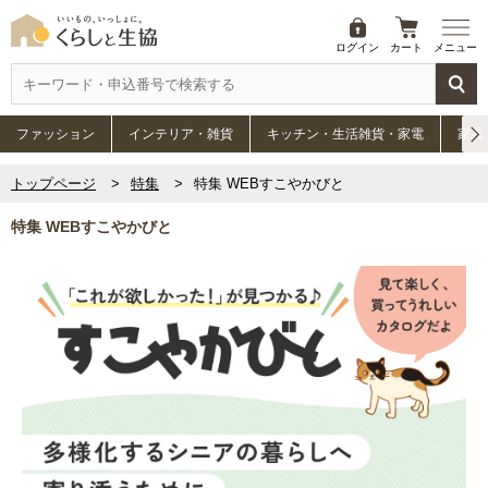
ログイン
カート
メニュー
ファッション
インテリア・雑貨
キッチン・生活雑貨・家電
家具
トップページ
特集
特集 WEBすこやかびと
特集 WEBすこやかびと