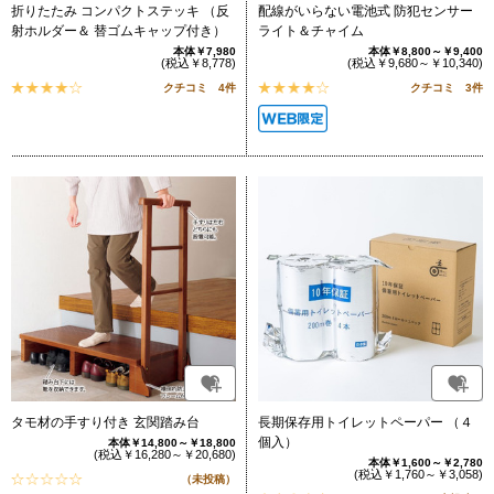
折りたたみ コンパクトステッキ （反
配線がいらない電池式 防犯センサー
射ホルダー＆ 替ゴムキャップ付き）
ライト＆チャイム
本体￥7,980
本体￥8,800～￥9,400
(税込￥8,778)
(税込￥9,680～￥10,340)
クチコミ 4件
クチコミ 3件
タモ材の手すり付き 玄関踏み台
長期保存用トイレットペーパー （４
個入）
本体￥14,800～￥18,800
(税込￥16,280～￥20,680)
本体￥1,600～￥2,780
(税込￥1,760～￥3,058)
（未投稿）