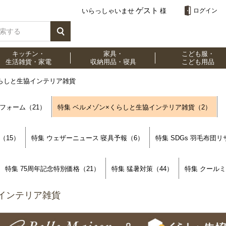
ゲスト
いらっしゃいませ
様
ログイン
キッチン・
家具・
こども服・
生活雑貨・家電
収納用品・寝具
こども用品
くらしと生協インテリア雑貨
フォーム（21）
特集 ベルメゾン×くらしと生協インテリア雑貨（2）
（15）
特集 ウェザーニュース 寝具予報（6）
特集 SDGs 羽毛布団
特集 75周年記念特別価格（21）
特集 猛暑対策（44）
特集 クール
協インテリア雑貨