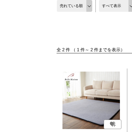
全
2
件
（
1
件～
2
件までを表示）