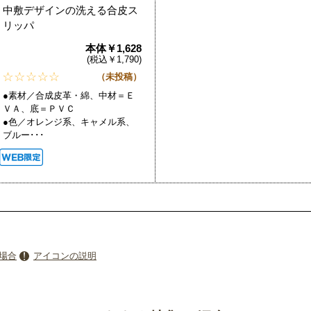
中敷デザインの洗える合皮ス
リッパ
本体￥1,628
(税込￥1,790)
（未投稿）
●素材／合成皮革・綿、中材＝Ｅ
ＶＡ、底＝ＰＶＣ
●色／オレンジ系、キャメル系、
ブルー･･･
場合
アイコンの説明