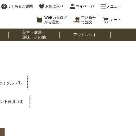
よくあるご質問
お気に入り
マイページ
メニュー
WEBカタログ
申込番号
カート
から注文
で注文
美容・健康・
アウトレット
趣味・その他
リサイクル（3）
ミント寝具（3）