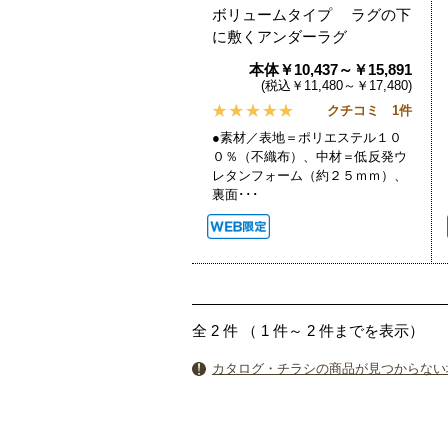
ボリュームタイプ ラグの下
に敷くアンダーラグ
本体￥10,437～￥15,891
(税込￥11,480～￥17,480)
クチコミ 1件
●素材／表地＝ポリエステル１０
０％（不織布）、中材＝低反発ウ
レタンフォーム（約２５ｍｍ）、
裏面･･･
全
2
件
（
1
件～
2
件までを表示）
カタログ・チラシの商品が見つからない