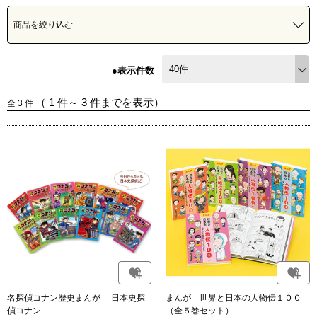
商品を絞り込む
●表示件数
（
1
件～
3
件までを表示）
全
3
件
名探偵コナン歴史まんが 日本史探
まんが 世界と日本の人物伝１００
偵コナン
（全５巻セット）