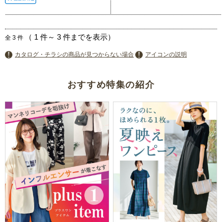
（
1
件～
3
件までを表示）
全
3
件
カタログ・チラシの商品が見つからない場合
アイコンの説明
おすすめ特集の紹介