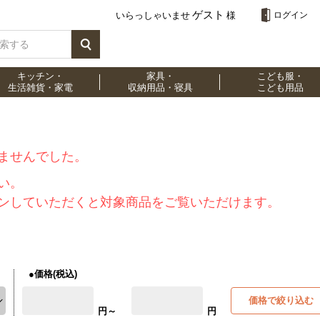
ゲスト
いらっしゃいませ
様
ログイン
キッチン・
家具・
こども服・
生活雑貨・家電
収納用品・寝具
こども用品
ませんでした。
い。
ンしていただくと対象商品をご覧いただけます。
●価格(税込)
価格で絞り込む
円～
円